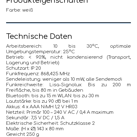
Produkteigenschaften
Farbe: weiß
Technische Daten
Arbeitsbereich: 10 bis 30°C, optimale
Umgebungstemperatur: 25°C
Betrieb: < 90%, nicht kondensierend (Transport,
Lagerung und Betrieb)
Schutzart: IP 20
Funkfrequenz: 868,425 MHz
Sendeleistung: weniger als 10 mW, alle Sendemodi
Funkreichweite: Lisa-Signolux: Bis zu 200 m
Freifläche, bis 80 m in Gebäuden
Bluetooth: bis zu 15 m WLAN: bis zu 30 m
Lautstärke: bis zu 90 dB bei 1 m
Akkus: 4 x AAA NiMH 1,2 V HR03
Netzteil: Primär 100 – 240 V AC / 0,4 A maximum
Sekundär: 7,5 V DC / 1,5 A
Elektrische Sicherheit: Schutzklasse 2
Maße: (H x Ø) 143 x 80 mm
Gewicht 250 g