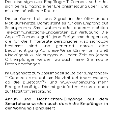
Der »lisa-signolux« Empfänger-T Connect verbindet
sich beim Eingang einer Ereignismeldung über Funk
mit dem häuslichen Router.
Dieser übermittelt das Signal in die öffentlichen
Mobilfunknetze. Damit steht es für den Empfang auf
Smartphones, Smartwatches oder anderen mobilen
Telekommunikations-Endgeräten zur Verfügung. Die
App ›HT-Connect‹ greift jene Ereignismeldungen ab,
die für die hinterlegte persönliche »lisa-signolux«
bestimmt sind und generiert daraus eine
Beachrichtigung. Auf diese Weise können prinzipiell
»lisa-signolux« Meldungen zu jeder Zeit an jedem
Ort empfangen werden –wo auch immer Sie mobile
Daten empfangen.
Im Gegensatz zum Basismodell sollte der ›Empfänger-
T Connect‹ konstant am Netzteil betrieben werden,
da die Bluetooth™- und WLAN-Anbindung mehr
Energie benötigt. Die mitgelieferten Akkus dienen
zur Notstromversorgung.
Anruf- und Nachrichten-Eingänge auf dem
Smartphone werden auch durch die Empfänger in
der Wohnung signalisiert