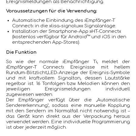
Ereignismeldungen als Benachrichtigung.
Voraussetzungen für die Verwendung:
Automatische Einbindung des ›Empfänger-T
Connect‹ in die »lisa-signolux« Signalanlage.
Installation der Smartphone-App »HT-Connect«
(kostenlos verfügbar für Android™ und iOS in den
entsprechenden App-Stores).
Die Funktion
So wie der normale ›Empfänger T‹, meldet der
›Empfänger-T Connect‹ Ereignisse mit hellem
Rundum-Blitzlicht,LED-Anzeige der Ereignis-Symbole
und mit kraft­vollem Signalton, dessen Lautstärke
regelbar ist. 16 Tonfolgen bzw. Melodien können den
jeweiligen Ereignismeldungen individuell
zugewiesen werden.
Der Empfänger verfügt über die „Automatische
Sendererkennung“, sodass eine manuelle Kopplung
mit den Sendern im Normalfall nicht notwendig ist –
das Gerät kann direkt aus der Verpackung heraus
verwendet werden. Eine individuelle Programmierung
ist aber jederzeit möglich.