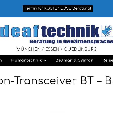
Termin für KOSTENLOSE Beratung!
MÜNCHEN / ESSEN / QUEDLINBURG
m
Humantechnik
Bellman & Symfon
Reis
on-Transceiver BT – 