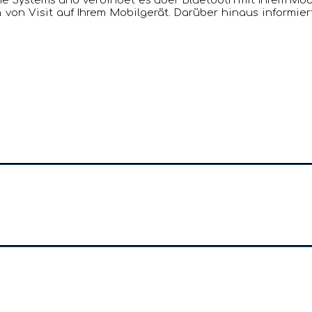
ome Systems und verbindet es über Bluetooth mit Ihrem Mobi
en von Visit auf Ihrem Mobilgerät. Darüber hinaus informie