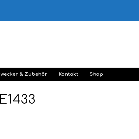
ewecker & Zubehör
Kontakt
Shop
BE1433