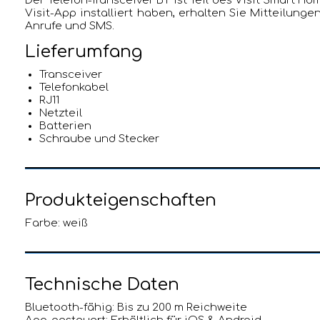
Der Telefon-Transceiver BT ist Teil des Visit Smart H
Visit-App installiert haben, erhalten Sie Mitteilung
Anrufe und SMS.
Lieferumfang
Transceiver
Telefonkabel
RJ11
Netzteil
Batterien
Schraube und Stecker
Produkteigenschaften
Farbe: weiß
Technische Daten
Bluetooth-fähig: Bis zu 200 m Reichweite