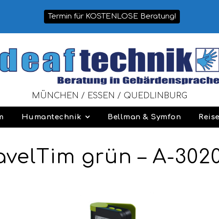
Termin für KOSTENLOSE Beratung!
MÜNCHEN / ESSEN / QUEDLINBURG
m
Humantechnik
Bellman & Symfon
Reis
avelTim grün – A-302