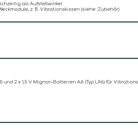
chzeitig als Aufstellwinkel
eckmodule, z. B. Vibrationskissen (siehe: Zubehör)
3) und 2 x 1,5 V Mignon-Batterien AA (Typ LR6) für Vibratio